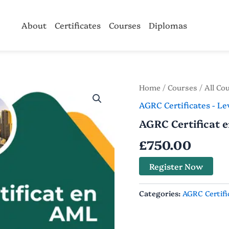
About
Certificates
Courses
Diplomas
AGRC
Home
/
Courses
/
All Co
Certificat
AGRC Certificates - Le
en
AML
AGRC Certificat 
quantity
£
750.00
Register Now
Categories:
AGRC Certific