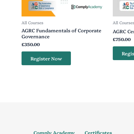
All Courses
All Course
AGRC Fundamentals of Corporate
AGRC Cer
Governance
£
750.00
£
350.00
Regi
Register Now
Comply Academy
Certificates