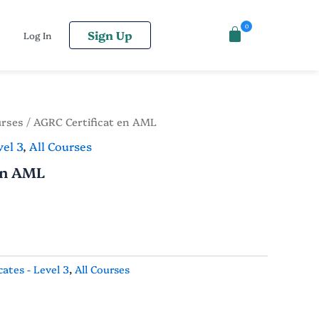
0
Sign Up
Log In
urses
/ AGRC Certificat en AML
vel 3
,
All Courses
en AML
ates - Level 3
,
All Courses