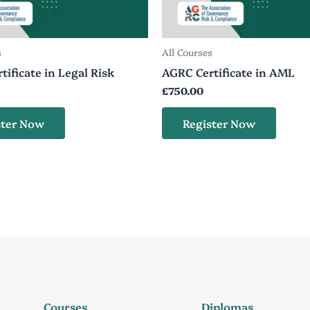
s
All Courses
tificate in Legal Risk
AGRC Certificate in AML
£
750.00
ster Now
Register Now
Courses
Diplomas